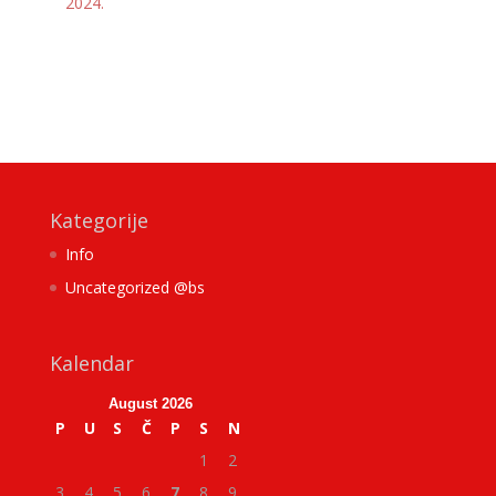
2024.
Kategorije
Info
Uncategorized @bs
Kalendar
August 2026
P
U
S
Č
P
S
N
1
2
3
4
5
6
7
8
9