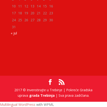
10
11
12
13
14
15
16
17
18
19
20
21
22
23
24
25
26
27
28
29
30
31
« jul
2017 © Invenstirajte u Trebinje | Pokreće Gradska
uprava
grada Trebinja
| Sva prava zadržana.
Multilingual WordPress
with WPML