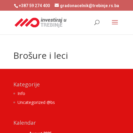
+387 59 274 400
gradonacelnik@trebinje.rs.ba
Brošure i leci
Kategorije
Info
Uncategorized @bs
Kalendar