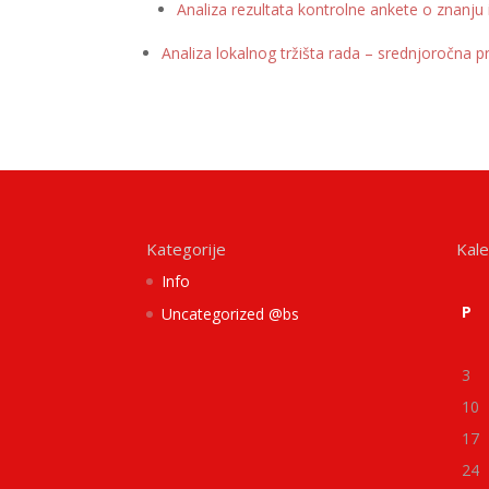
Analiza rezultata kontrolne ankete o znanju
Analiza lokalnog tržišta rada – srednjoročna
Kategorije
Kal
Info
P
Uncategorized @bs
3
10
17
24