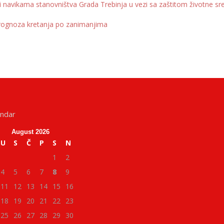
 i navikama stanovništva Grada Trebinja u vezi sa zaštitom životne sr
 prognoza kretanja po zanimanjima
endar
August 2026
U
S
Č
P
S
N
1
2
4
5
6
7
8
9
11
12
13
14
15
16
18
19
20
21
22
23
25
26
27
28
29
30