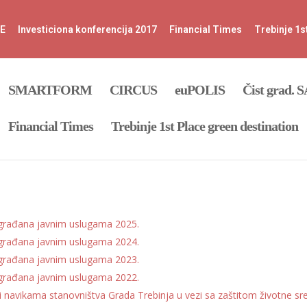
FE
Investiciona konferencija 2017
Financial Times
Trebinje 1s
SMARTFORM
CIRCUS
euPOLIS
Čist grad. 
Financial Times
Trebinje 1st Place green destination
a građana javnim uslugama 2025.
a građana javnim uslugama 2024.
a građana javnim uslugama 2023.
a građana javnim uslugama 2022.
i navikama stanovništva Grada Trebinja u vezi sa zaštitom životne sr